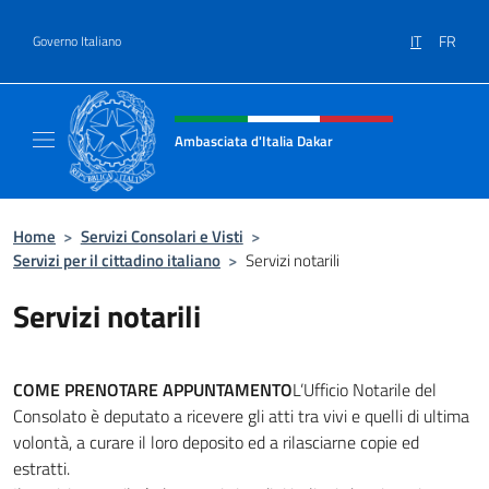
Salta al contenuto
IT
FR
Governo Italiano
Intestazione sito, social e menù
Ambasciata d'Italia Dakar
Sito Ufficiale dell'Ambasciata d'Italia a Daka
Home
>
Servizi Consolari e Visti
>
Servizi per il cittadino italiano
>
Servizi notarili
Servizi notarili
COME PRENOTARE APPUNTAMENTO
L’Ufficio Notarile del
Consolato è deputato a ricevere gli atti tra vivi e quelli di ultima
volontà, a curare il loro deposito ed a rilasciarne copie ed
estratti.