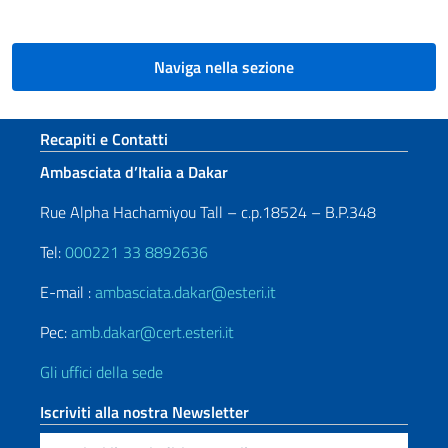
Naviga nella sezione
Sezione footer
Recapiti e Contatti
Ambasciata d’Italia a Dakar
Rue Alpha Hachamiyou Tall – c.p.18524 – B.P.348
Tel:
000221 33 8892636
E-mail :
ambasciata.dakar@esteri.it
Pec:
amb.dakar@cert.esteri.it
Gli uffici della sede
Iscriviti alla nostra Newsletter