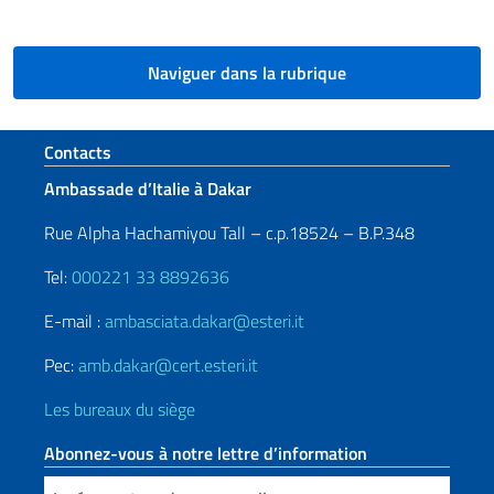
Naviguer dans la rubrique
Section de pied de page
Contacts
Ambassade d’Italie à Dakar
Rue Alpha Hachamiyou Tall – c.p.18524 – B.P.348
Tel:
000221 33 8892636
E-mail :
ambasciata.dakar@esteri.it
Pec:
amb.dakar@cert.esteri.it
Les bureaux du siège
Abonnez-vous à notre lettre d’information