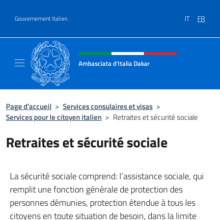
Aller au contenu
IT
FR
Gouvernement Italien
Site Web, social et en-tête de m
Ambasciata d'Italia Dakar
Sito Ufficiale dell'Ambasciata d'Italia a Daka
Page d'accueil
>
Services consulaires et visas
>
Services pour le citoyen italien
>
Retraites et sécurité sociale
Retraites et sécurité sociale
La sécurité sociale comprend: l’assistance sociale, qui
remplit une fonction générale de protection des
personnes démunies, protection étendue à tous les
citoyens en toute situation de besoin, dans la limite